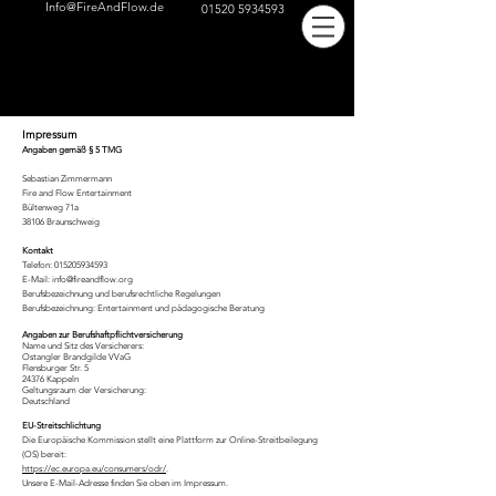
Info@FireAndFlow.de
01520 5934593
Impressum
Angaben gemäß § 5 TMG
Sebastian Zimmermann
Fire and Flow
Entertainment
Bültenweg 71a
38106 Braunschweig
Kont
akt
Telefon: 015205934593
E-Mail: info@fireandflow.org
Berufsbezeichnung und berufsrechtliche Regelungen
Berufsbezeichnung: Entertainment und pädagogische Beratung
Angaben zur Berufshaftpflichtversicherung
Name und Sitz des Versicherers:
Ostangler Brandgilde VVaG
Flensburger Str. 5
24376 Kappeln
Geltungsraum der Versicherung:
Deu
tschland
EU-Streitschlichtung
Die Europäische Kommission stellt eine Plattform zur Online-Streitbeilegung
(OS) bereit:
https://ec.europa.eu/consumers/odr/
.
Unsere E-Mail-Adresse finden Sie oben im Impressum.