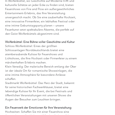
In Wolfenbüttel, wo Geschichte auf Moder
ne trifft und
kulturelle Schätze an jeder Ecke zu
finden sind, bieten
Feuershows von Fire and Flow ein außergewöhnliches
Entertainment-Erlebnis, das Ihre Veranstaltung
unvergesslich macht. Ob Sie eine zauberhafte Hochzeit,
eine innovative Firmenfeier, ein lebhaftes Festival oder
eine intime Geburtstagsparty planen – unsere
Feuerkunst setzt spektakuläre Akzente, die perfekt auf
den Geist Wolfenbüttels abgestimmt sind.
Wolfenbüttel: Eine Bühne voller Geschichte und Kultur
Schloss Wolfenbüttel: Eines der größten
Schlossanlagen Norddeutschlands bietet eine
atemberaubende Kulisse für Feuershows und
Lichtshows, die Ihre Hochzeit oder Firmenfeier zu einem
märchenhaften Erlebnis machen.
Klein Venedig: Der malerische Bereich entlang der Oker
ist der ideale Ort für romantische Showeinlagen, die
eine intime Atmosphäre für besondere Anlässe
schaffen.
Stadtmarkt Wolfenbüttel: Das Herz der Stadt, bekannt
für seine historischen Fachwerkhäuser, bietet eine
lebendige Kulisse für Ihr Event, die bei Festivals und
öffentlichen Veranstaltungen mit unseren Shows die
Augen der Besucher zum Leuchten bringen.
Ein Feuerwerk der Emotionen für Ihre Veranstaltung
Hochzeiten: Schaffen Sie mit einer Feuershow eine