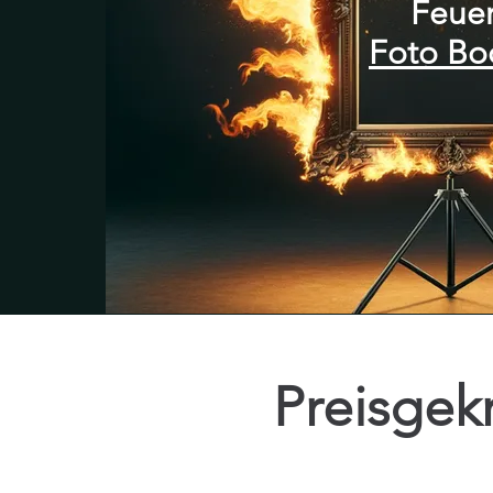
Feue
Foto Bo
Preisgek