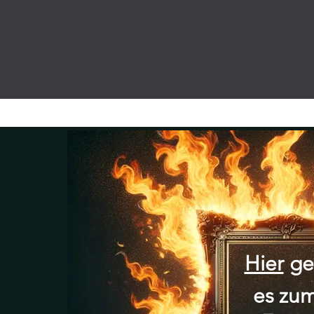
Hier
ge
es
zu