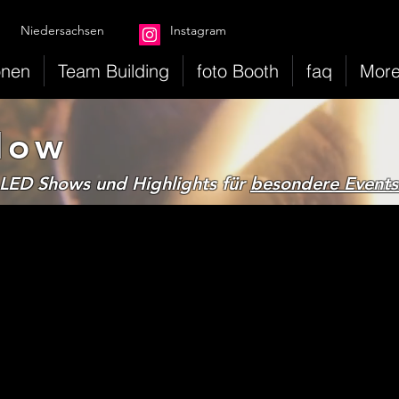
Niedersachsen
Instagram
onen
Team Building
foto Booth
faq
Mor
Flow
LED Shows und Highlights für
besondere Events