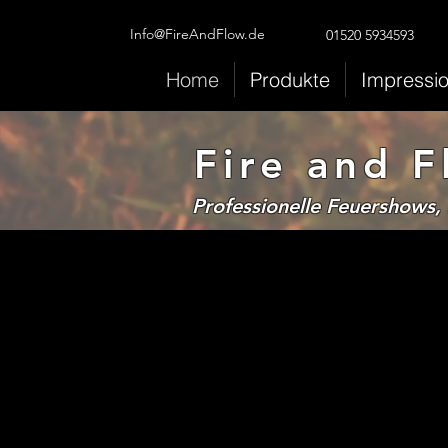
Info@FireAndFlow.de
01520 5934593
Home
Produkte
Impressi
Fire and 
Professionelle
Feuershows,