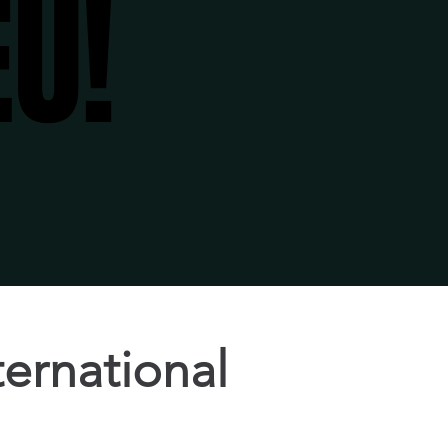
U!
U!
ernational